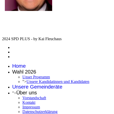
SPD -
Startseite
Marktheidenfeld
SPD-Erlenbach
SPD-
Bernd
Rützel
Triefenstein
unser MdB
in Berlin
2024 SPD PLUS - by Kai Fleuchaus
Home
Wahl 2026
Unser Programm
">
Unsere Kandidatinnen und Kandidaten
Unsere Gemeinderäte
Über uns
">
Vorstandschaft
Kontakt
Impressum
Datenschutzerklärung