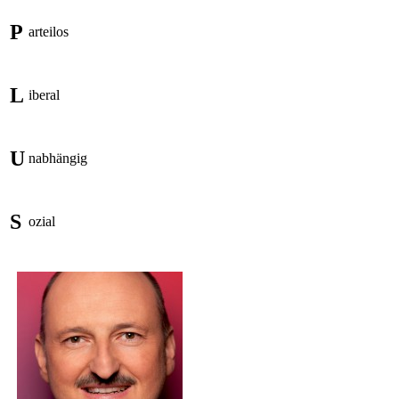
P
arteilos
L
iberal
U
nabhängig
S
ozial
Markt
Kreuzwertheim
Stadt Wertheim
Landratsamt
Impressum
Main-Spessart
Datenschutzerk